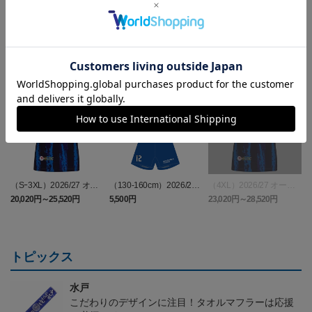
ランキング
（Sｰ3XL）2026/27 オー
（130-160cm）2026/27
（4XL）2026/27 オーセ
センティックユニフォー
キッズユニフォーム FP1s
ンティックユニフォーム
6
20,020円～25,520円
5,500円
23,020円～28,520円
2
ム FP 1st
t
FP 1st
トピックス
水戸
こだわりのデザインに注目！タオルマフラーは応援