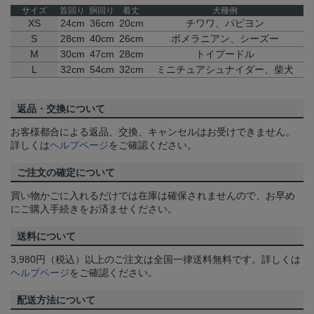
サイズ
首回り
胴回り
着丈
犬種例
XS
24cm
36cm
20cm
チワワ、パピヨン
S
28cm
40cm
26cm
ポメラニアン、シーズー
M
30cm
47cm
28cm
トイプードル
L
32cm
54cm
32cm
ミニチュアシュナイダー、柴犬
返品・交換について
お客様都合による返品、交換、キャンセルはお受けできません。
詳しくは
ヘルプページ
をご確認ください。
ご注文の確定について
買い物かごに入れるだけでは在庫は確保されませんので、お早め
にご購入手続きをお済ませください。
送料について
3,980円（税込）以上のご注文は全国一律送料無料です。詳しくは
ヘルプページ
をご確認ください。
配送方法について