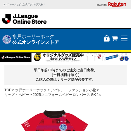
ユニフォームなどの公式グッズが買える！
powered by
水戸ホーリーホック
公式オンラインストア
平日午前10時までのご注文は当日出荷。
（土日祝日は除く）
ご購入の際はＪリーグIDが必要です。
TOP
水戸ホーリーホック
アパレル・ファッション小物
キッズ・ベビー
2025ユニフォームベビーロンパース GK 1st