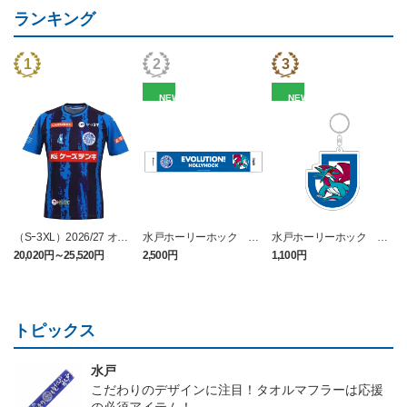
ランキング
NEW
NEW
（Sｰ3XL）2026/27 オー
水戸ホーリーホック ボ
水戸ホーリーホック ボ
センティックユニフォー
ーマンダ タオルマフラー
ーマンダ キーホルダー
20,020円～25,520円
2,500円
1,100円
2
ム FP 1st
トピックス
水戸
こだわりのデザインに注目！タオルマフラーは応援