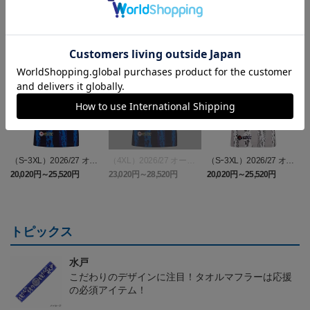
ランキング
（Sｰ3XL）2026/27 オー
（4XL）2026/27 オーセ
（Sｰ3XL）2026/27 オー
（
センティックユニフォー
ンティックユニフォーム
センティックユニフォー
20,020円～25,520円
23,020円～28,520円
20,020円～25,520円
5
ム FP 1st
FP 1st
ム FP 2nd
t
トピックス
水戸
こだわりのデザインに注目！タオルマフラーは応援
の必須アイテム！