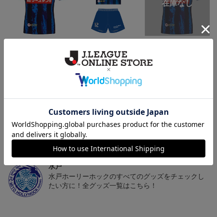
（Sｰ3XL）2026/27 オー
（130-160cm）2026/27
（4XL）2026/27 オーセ
センティックユニフォー
キッズユニフォーム FP1s
ンティックユニフォーム
6
20,020円～25,520円
5,500円
23,020円～28,520円
2
ム FP 1st
t
FP 1st
トピックス
水戸
こだわりのデザインに注目！タオルマフラーは応援
の必須アイテム！
水戸
水戸ホーリーホックのすべてのグッズをチェックし
たい方に！全グッズ一覧はこちら！