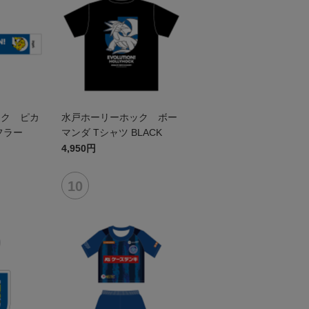
ック ピカ
水戸ホーリーホック ボー
フラー
マンダ Tシャツ BLACK
4,950円