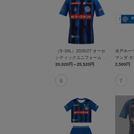
（Sｰ3XL）2026/27 オーセ
水戸ホー
ンティックユニフォーム F
マンダ 
P 1st
20,020円～25,520円
2,500円