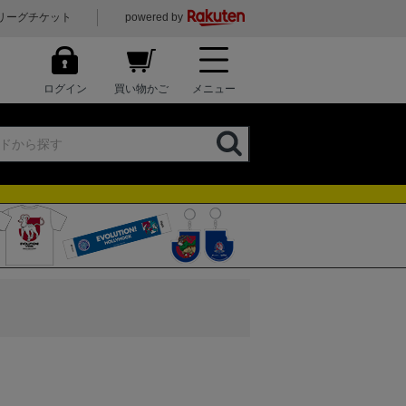
リーグチケット
powered by
ログイン
買い物かご
メニュー