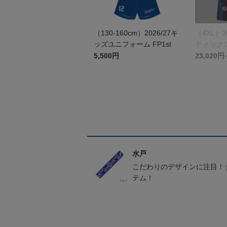
（130-160cm）2026/27キ
（4XL）2
ッズユニフォーム FP1st
ティックユ
st
5,500円
23,020円
水戸
こだわりのデザインに注目！
テム！