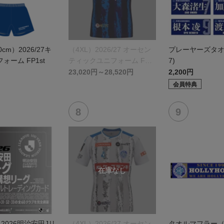
0cm）2026/27キ
（4XL）2026/27 オーセン
プレーヤーズタオル(
ォーム FP1st
ティックユニフォーム FP 1
7)
st
23,020円～28,520円
2,200円
会員特典
】2026明治安田Jリ
（4XL）2026/27 オーセン
タオルマフラー（