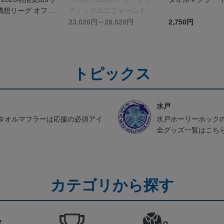
構想リーグ オフィ
ティックユニフォーム FP 2
レーディングカー
nd
23,020円～28,520円
2,750円
トピックス
水戸
タオルマフラーは応援の必須アイ
水戸ホーリーホック
全グッズ一覧はこち
カテゴリから探す