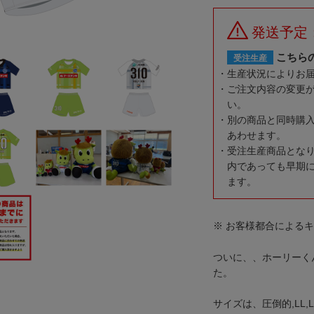
発送予定
こちら
受注生産
生産状況によりお
ご注文内容の変更
い。
別の商品と同時購
あわせます。
受注生産商品とな
内であっても早期
ます。
※ お客様都合による
ついに、、ホーリーく
た。
サイズは、圧倒的,LL