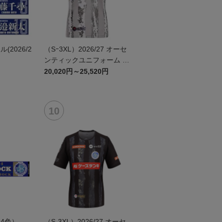
2026/2
（Sｰ3XL）2026/27 オーセ
ンティックユニフォーム F
P 2nd
20,020円～25,520円
4色）
（S-3XL）2026/27 オーセ