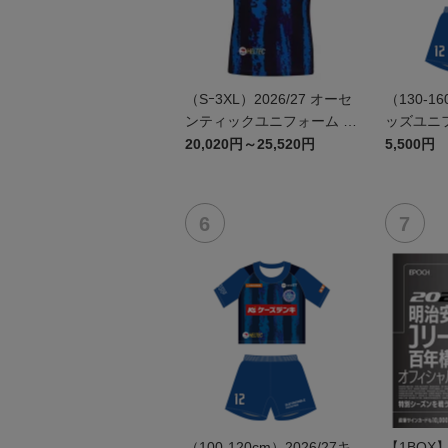
（Sｰ3XL）2026/27 オーセ
（130-16
ンティックユニフォーム F
ッズユニフ
P 1st
20,020円～25,520円
5,500円
（100-120cm）2026/27キ
【1BOX