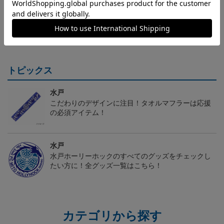
（Sｰ3XL）2026/27 オー
水戸ホーリーホック ボ
水戸ホーリーホック ボ
センティックユニフォー
ーマンダ タオルマフラー
ーマンダ キーホルダー
20,020円～25,520円
2,500円
1,100円
2
ム FP 1st
トピックス
水戸
こだわりのデザインに注目！タオルマフラーは応援
の必須アイテム！
水戸
水戸ホーリーホックのすべてのグッズをチェックし
たい方に！全グッズ一覧はこちら！
カテゴリから探す