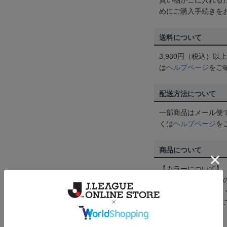
買い物かごに入れる
めにご購入手続きを
送料について
3,980円（税込）
は
ヘルプページ
をご
配送方法について
一部商品はメール便
くは
ヘルプページ
を
商品について
【カラーについて】
商品画像は、お使い
ンのメーカー・機種
なって見える場合が
【仕様について】