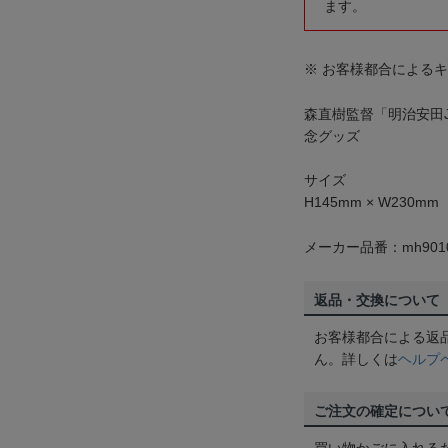
ます。
※ お客様都合による
森直樹監督「明治安田J
念グッズ
サイズ
H145mm × W230mm
メーカー品番：mh9010
返品・交換について
お客様都合による返
ん。詳しくは
ヘルプ
ご注文の確定につい