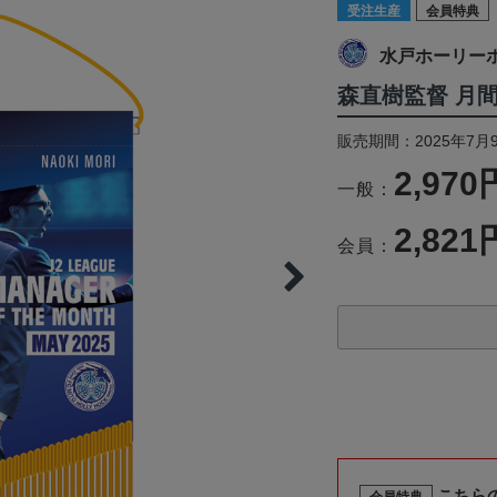
受注生産
会員特典
水戸ホーリー
森直樹監督 月
販売期間：2025年7月9
2,970
一般：
2,821
会員：
こちら
会員特典