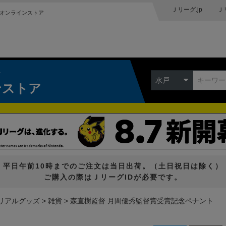
Ｊリーグ.jp
Ｊ
オンラインストア
ク
水戸
ンストア
平日午前10時までのご注文は当日出荷。（土日祝日は除く）
ご購入の際はＪリーグIDが必要です。
リアルグッズ
雑貨
森直樹監督 月間優秀監督賞受賞記念ペナント