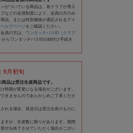
コンがついている商品は、各クラブが導入
ラブなどの会員制度により、会員の方のみ
る商品、または特別価格が適応されるアイ
は
ヘルプページ
をご確認ください。
ブ会員の方は、
ワンタッチパスID（クラブ
録
からワンタッチパスIDの紐付け手続き
：9月初旬
の商品は受注生産商品です。
届け時期が変更になる場合がございます。
ができませんのであらかじめご了承くださ
入される場合、発送日は受注生産のものに
りますが、生産数に限りがあります。期間
に受付を終了させていただく場合がござい