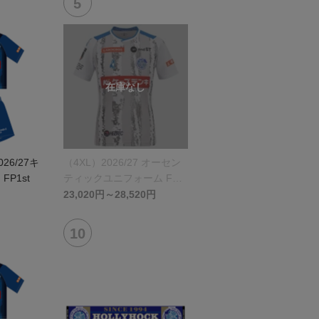
026/27キ
（4XL）2026/27 オーセン
P1st
ティックユニフォーム FP 2
nd
23,020円～28,520円