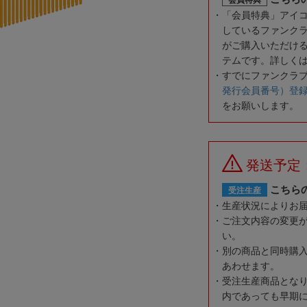
「会員特典」アイ
しているファンク
がご購入いただけ
テムです。詳しく
すでにファンクラ
発行会員番号）登
をお願いします。
発送予定
こちら
受注生産
生産状況によりお
ご注文内容の変更
い。
別の商品と同時購
あわせます。
受注生産商品とな
内であっても早期