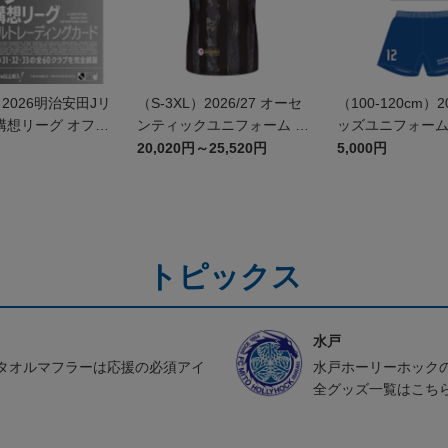
】2026明治安田Jリ
（S-3XL）2026/27 オーセ
（100-120cm）2
構想リーグ オフィ
ンティックユニフォーム G
ッズユニフォーム F
レーディングカー
K 2nd
20,020円～25,520円
5,000円
トピックス
水戸
タオルマフラーは応援の必須アイ
水戸ホーリーホック
全グッズ一覧はこち