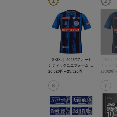
（Sｰ3XL）2026/27 オーセ
（4XL）2
ンティックユニフォーム F
ティックユ
P 1st
st
20,020円～25,520円
23,020円