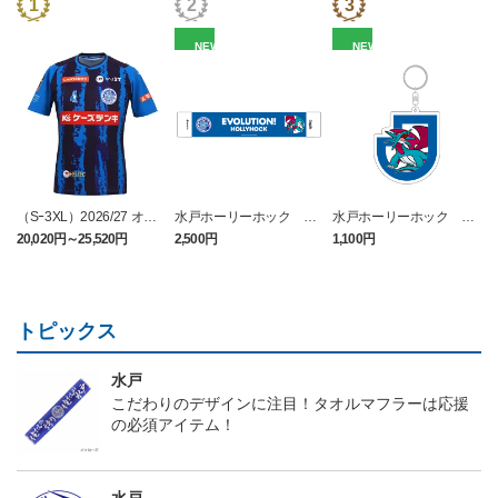
NEW
NEW
（Sｰ3XL）2026/27 オー
水戸ホーリーホック ボ
水戸ホーリーホック ボ
センティックユニフォー
ーマンダ タオルマフラー
ーマンダ キーホルダー
20,020円～25,520円
2,500円
1,100円
2
ム FP 1st
トピックス
水戸
こだわりのデザインに注目！タオルマフラーは応援
の必須アイテム！