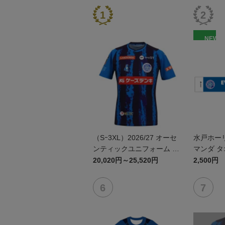
NEW
（Sｰ3XL）2026/27 オーセ
水戸ホー
ンティックユニフォーム F
マンダ 
P 1st
20,020円～25,520円
2,500円