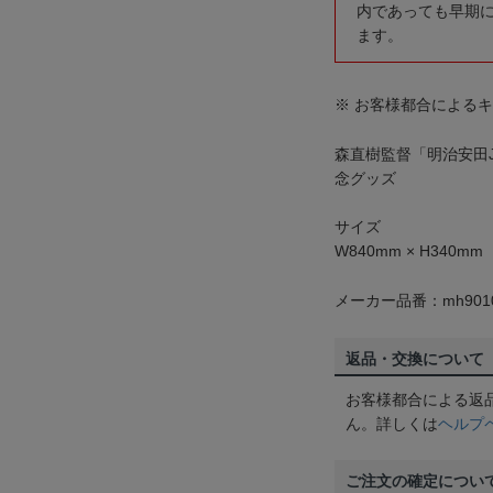
内であっても早期
ます。
※ お客様都合による
森直樹監督「明治安田J
念グッズ
サイズ
W840mm × H340mm
メーカー品番：mh9010
返品・交換について
お客様都合による返
ん。詳しくは
ヘルプ
ご注文の確定につい