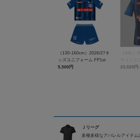
（130-160cm）2026/27キ
（4XL）2
ッズユニフォーム FP1st
ティックユ
st
5,500円
23,020円
Ｊリーグ
多種多様なアパレルアイテム