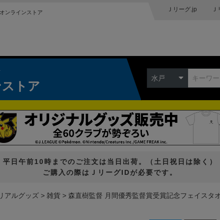
Ｊリーグ.jp
Ｊ
オンラインストア
ク
水戸
ンストア
平日午前10時までのご注文は当日出荷。（土日祝日は除く）
ご購入の際はＪリーグIDが必要です。
リアルグッズ
雑貨
森直樹監督 月間優秀監督賞受賞記念フェイスタ