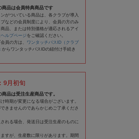
の商品は会員特典商品です
コンがついている商品は、各クラブが導入
ラブなどの会員制度により、会員の方のみ
る商品、または特別価格が適応されるアイ
は
ヘルプページ
をご確認ください。
ブ会員の方は、
ワンタッチパスID（クラブ
録
からワンタッチパスIDの紐付け手続き
：9月初旬
の商品は受注生産商品です。
届け時期が変更になる場合がございます。
ができませんのであらかじめご了承くださ
入される場合、発送日は受注生産のものに
りますが、生産数に限りがあります。期間