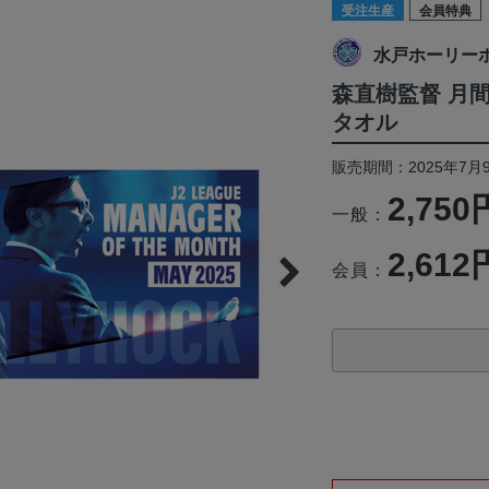
受注生産
会員特典
水戸ホーリー
森直樹監督 月
タオル
販売期間：2025年7月9
2,750
一般：
2,612
会員：