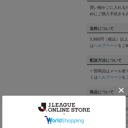
買い物かごに入れる
めにご購入手続きを
送料について
3,980円（税込）
は
ヘルプページ
をご
配送方法について
一部商品はメール便
くは
ヘルプページ
を
商品について
【カラーについて】
商品画像は、お使い
ンのメーカー・機種
なって見える場合が