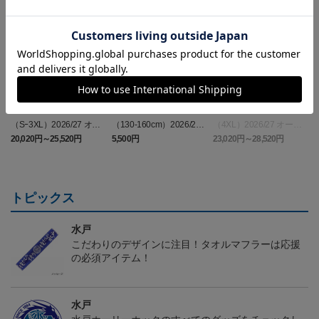
（Sｰ3XL）2026/27 オー
（130-160cm）2026/27
（4XL）2026/27 オーセ
センティックユニフォー
キッズユニフォーム FP1s
ンティックユニフォーム
6
20,020円～25,520円
5,500円
23,020円～28,520円
2
ム FP 1st
t
FP 1st
トピックス
水戸
こだわりのデザインに注目！タオルマフラーは応援
の必須アイテム！
水戸