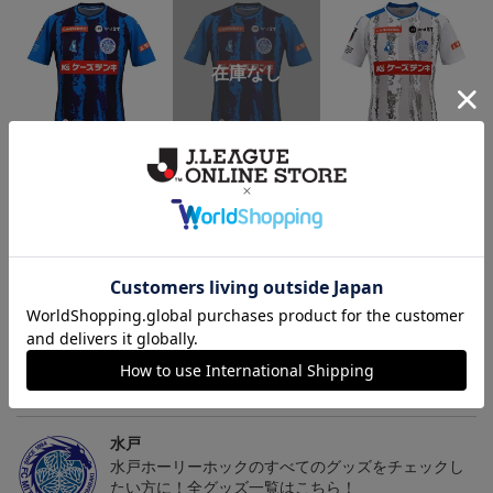
（Sｰ3XL）2026/27 オー
（4XL）2026/27 オーセ
（Sｰ3XL）2026/27 オー
（
センティックユニフォー
ンティックユニフォーム
センティックユニフォー
20,020円～25,520円
23,020円～28,520円
20,020円～25,520円
5
ム FP 1st
FP 1st
ム FP 2nd
t
トピックス
水戸
こだわりのデザインに注目！タオルマフラーは応援
の必須アイテム！
水戸
水戸ホーリーホックのすべてのグッズをチェックし
たい方に！全グッズ一覧はこちら！