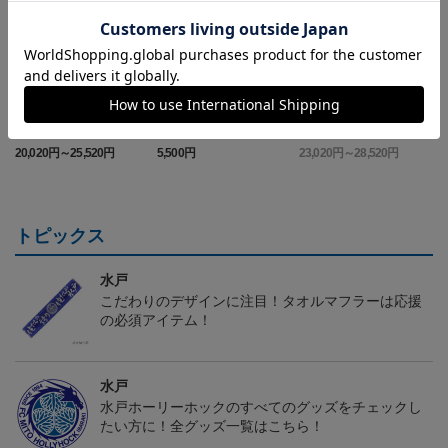
（Sｰ3XL）2026/27 オー
（130-160cm）2026/27
（4XL）2026/27 オーセ
センティックユニフォー
キッズユニフォーム FP1s
ンティックユニフォーム
6
20,020円～25,520円
5,500円
23,020円～28,520円
2
ム FP 1st
t
FP 1st
トピックス
水戸
こだわりのデザインに注目！タオルマフラーは応援
の必須アイテム！
水戸
水戸ホーリーホックのすべてのグッズをチェックし
たい方に！全グッズ一覧はこちら！