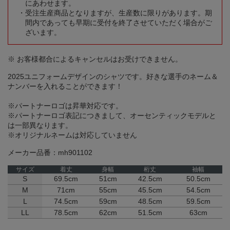
にあわせます。
受注生産商品となりますが、生産数に限りがあります。期
間内であっても早期に受付を終了させていただく場合がご
ざいます。
※ お客様都合によるキャンセルはお受けできません。
2025ユニフォームデザインのシャツです。好きな選手のネーム＆
ナンバーを入れることができます！
※パートナーロゴは昇華対応です。
※パートナーロゴ表記につきまして、オーセンティックモデルと
は一部異なります。
※オリジナルネームは対応していません
メーカー品番：mh901102
サイズ
着丈
身幅
桁丈
袖幅
S
69.5cm
51cm
42.5cm
50.5cm
M
71cm
55cm
45.5cm
54.5cm
L
74.5cm
59cm
48.5cm
59.5cm
LL
78.5cm
62cm
51.5cm
63cm