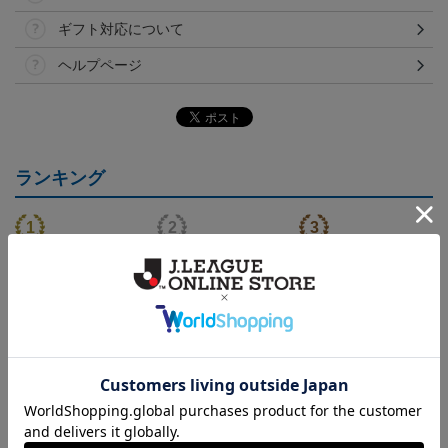
ギフト対応について
ヘルプページ
ランキング
（Sｰ3XL）2026/27 オー
（130-160cm）2026/27
（4XL）2026/27 オーセ
センティックユニフォー
キッズユニフォーム FP1s
ンティックユニフォーム
6
20,020円～25,520円
5,500円
23,020円～28,520円
2
ム FP 1st
t
FP 1st