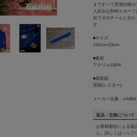
まですべて現地仕様の
人好みなBARスカー
目でそのチームと分かる
す。
■サイズ
150cm×19cm
■素材
アクリル100%
■原産国
英国(レスター)
メーカー品番：mh9011
返品・交換について
お客様都合による返
ん。詳しくは
ヘルプ