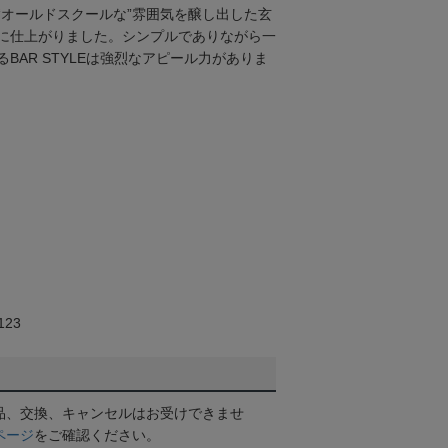
“オールドスクールな”雰囲気を醸し出した玄
フに仕上がりました。シンプルでありながら一
BAR STYLEは強烈なアピール力がありま
23
品、交換、キャンセルはお受けできませ
ページ
をご確認ください。