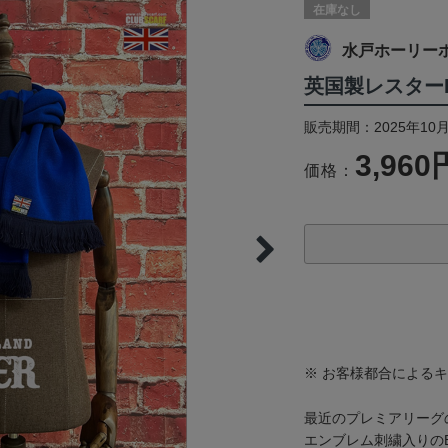
在庫なし
水戸ホーリー
英国製レスター
販売期間：2025年10
3,960
価格：
※ お客様都合による
最近のプレミアリーグ
エンブレム刺繍入りの