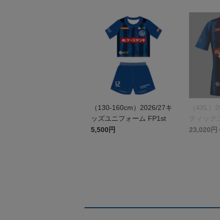
（130-160cm）2026/27キ
（4XL）2
ッズユニフォーム FP1st
ティックユ
st
5,500円
23,020円