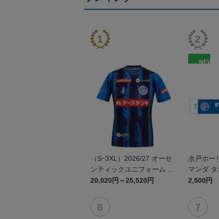
NEW
（Sｰ3XL）2026/27 オーセ
水戸ホー
ンティックユニフォーム F
マンダ 
P 1st
20,020円～25,520円
2,500円