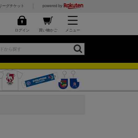
リーグチケット
powered by
ログイン
買い物かご
メニュー