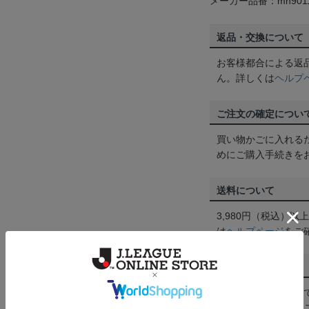
メーカー品番：mh9011
返品・交換について
お客様都合による返
ん。詳しくは
ヘルプ
ご注文の確定につい
買い物かごに入れる
めにご購入手続きを
送料について
3,980円（税込）
は
ヘルプページ
をご
配送方法について
一部商品はメール便
くは
ヘルプページ
を