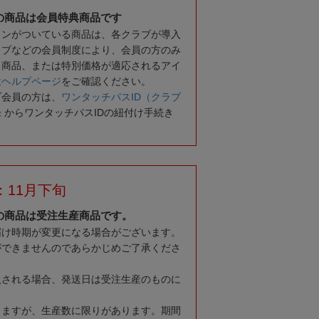
の商品は会員特典商品です
コンがついている商品は、各クラブが導入
ラブなどの会員制度により、会員の方のみ
る商品、または特別価格が適応されるアイ
は
ヘルプページ
をご確認ください。
ブ会員の方は、
ワンタッチパスID（クラブ
録
からワンタッチパスIDの紐付け手続き
：11月下旬
の商品は受注生産商品です。
届け時期が変更になる場合がございます。
ができませんのであらかじめご了承くださ
入される場合、発送日は受注生産のものに
りますが、生産数に限りがあります。期間