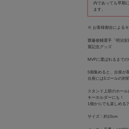
内であっても早期
ます。
※ お客様都合による
齋藤俊輔選手「明治安田J
賞記念グッズ
MVPに選ばれるまで
5個集めると、台座が
台座には5ゴールの対
スタンド上部のホール
キーホルダーにも！
1個からでも楽しめる
サイズ：約10cm