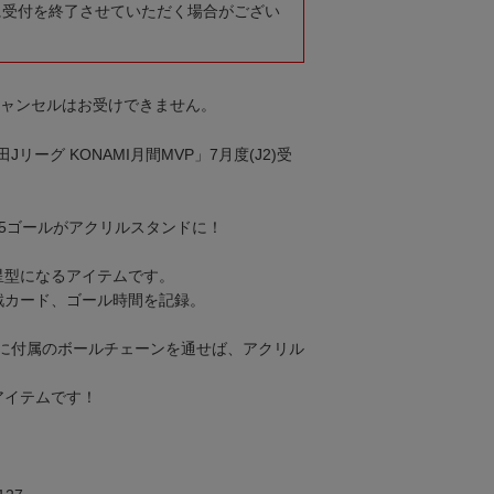
に受付を終了させていただく場合がござい
キャンセルはお受けできません。
リーグ KONAMI月間MVP」7月度(J2)受
の5ゴールがアクリルスタンドに！
星型になるアイテムです。
戦カード、ゴール時間を記録。
に付属のボールチェーンを通せば、アクリル
アイテムです！