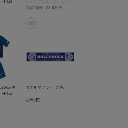
P1st
ティックユニフォーム FP 2
nd
23,020円～28,520円
026/27キ
タオルマフラー（4色）
P1st
2,750円