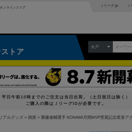
Ｊリーグ.jp
Ｊ
オンラインストア
ク
水戸
ンストア
平日午前10時までのご注文は当日出荷。（土日祝日は除く）
ご購入の際はＪリーグIDが必要です。
リアルグッズ
雑貨
齋藤俊輔選手 KONAMI月間MVP受賞記念星形アク