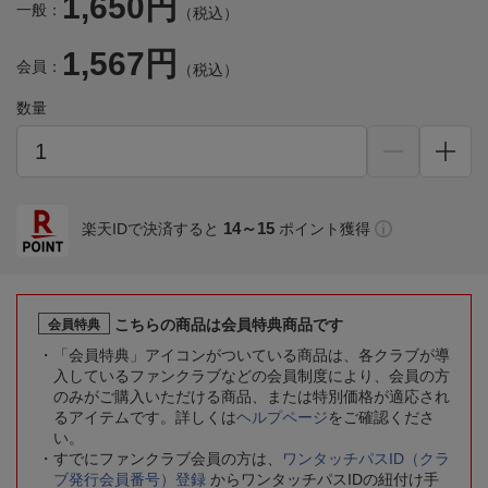
1,650円
一般：
（税込）
1,567円
会員：
（税込）
数量
14～15
楽天IDで決済すると
ポイント獲得
こちらの商品は会員特典商品です
会員特典
「会員特典」アイコンがついている商品は、各クラブが導
入しているファンクラブなどの会員制度により、会員の方
のみがご購入いただける商品、または特別価格が適応され
るアイテムです。詳しくは
ヘルプページ
をご確認くださ
い。
すでにファンクラブ会員の方は、
ワンタッチパスID（クラ
ブ発行会員番号）登録
からワンタッチパスIDの紐付け手