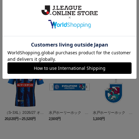
ヘルプページ
ランキング
NEW
NEW
（Sｰ3XL）2026/27 オー
水戸ホーリーホック ボ
水戸ホーリーホック ボ
センティックユニフォー
ーマンダ タオルマフラー
ーマンダ キーホルダー
20,020円～25,520円
2,500円
1,100円
2
ム FP 1st