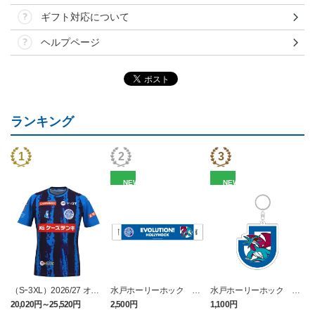
ギフト対応について
ヘルプページ
ランキング
NEW
NEW
（Sｰ3XL）2026/27 オー
水戸ホーリーホック ボ
水戸ホーリーホック ボ
センティックユニフォー
ーマンダ タオルマフラー
ーマンダ キーホルダー
20,020円～25,520円
2,500円
1,100円
2
ム FP 1st