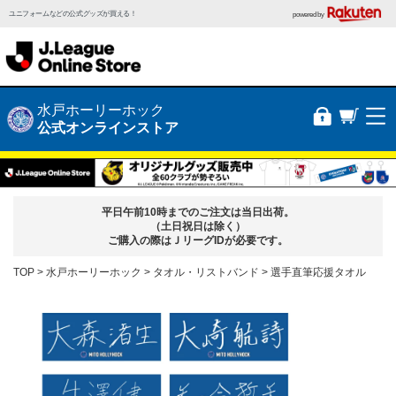
ユニフォームなどの公式グッズが買える！
powered by
水戸ホーリーホック
公式オンラインストア
平日午前10時までのご注文は当日出荷。
（土日祝日は除く）
ご購入の際はＪリーグIDが必要です。
TOP
水戸ホーリーホック
タオル・リストバンド
選手直筆応援タオル