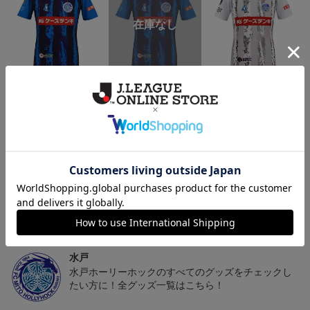
（Sｰ3XL）2026/27 オー
（4XL）2026/27 オーセ
（Sｰ3XL）2026/27 オー
（
センティックユニフォー
ンティックユニフォーム
センティックユニフォー
20,020円～25,520円
23,020円～28,520円
20,020円～25,520円
5
ム FP 1st
FP 1st
ム FP 2nd
t
トピックス
水戸
こだわりのデザインに注目！タオルマフラーは応援
の必須アイテム！
水戸
水戸ホーリーホックのすべてのグッズをチェックし
たい方に！全グッズ一覧はこちら！