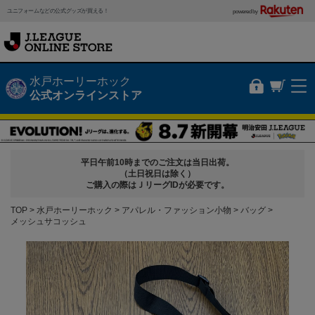
ユニフォームなどの公式グッズが買える！
powered by
水戸ホーリーホック
公式オンラインストア
平日午前10時までのご注文は当日出荷。
（土日祝日は除く）
ご購入の際はＪリーグIDが必要です。
TOP
水戸ホーリーホック
アパレル・ファッション小物
バッグ
メッシュサコッシュ