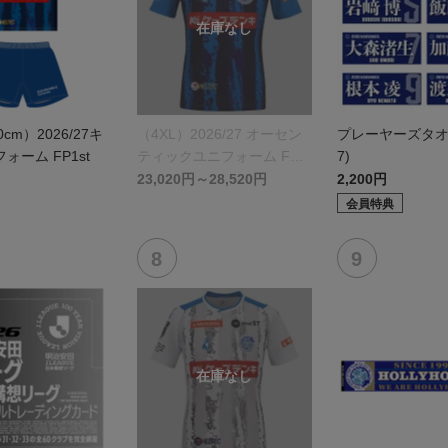
0cm）2026/27キ
（4XL）2026/27 オーセン
プレーヤーズタオル(
ォーム FP1st
ティックユニフォーム FP 1
7)
st
23,020円～28,520円
2,200円
会員特典