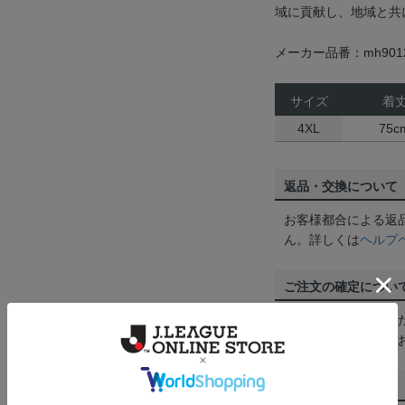
域に貢献し、地域と共
メーカー品番：mh9012
サイズ
着
4XL
75c
返品・交換について
お客様都合による返
ん。詳しくは
ヘルプ
ご注文の確定につい
買い物かごに入れる
めにご購入手続きを
送料について