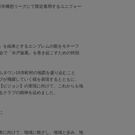
１百年構想リーグにて限定着用するユニフォー
」を由来とするエンブレムの龍をモチーフ
大会で「水戸旋風」を巻き起こすための特別
ムタウン15市町村の地図を盛り込むこと
ブが飛躍していく様を表現するとともに、
【ビジョン】の実現に向けて、これからも地
るクラブの精神を込めました。
に
有に向けて、地域に根ざし、地域と歩み、地