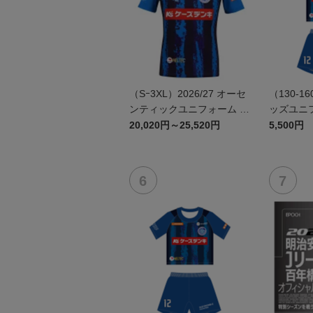
（Sｰ3XL）2026/27 オーセ
（130-16
ンティックユニフォーム F
ッズユニフ
P 1st
20,020円～25,520円
5,500円