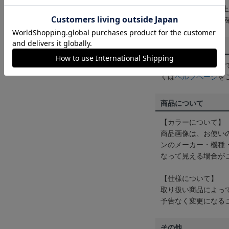
3,980円（税込）
は
ヘルプページ
をご
配送方法について
一部商品はメール便
くは
ヘルプページ
を
商品について
【カラーについて】
商品画像は、お使い
ンのメーカー・機種
なって見える場合が
【仕様について】
取り扱い商品によっ
予告なく変更になる
その他