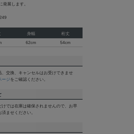
に発展します。
49
丈
身幅
桁丈
m
62cm
54cm
品、交換、キャンセルはお受けできませ
ページ
をご確認ください。
て
だけでは在庫は確保されませんので、お早
お済ませください。