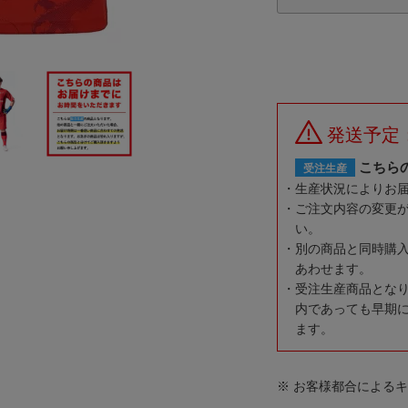
発送予定
こちら
受注生産
生産状況によりお
ご注文内容の変更
い。
別の商品と同時購
あわせます。
受注生産商品とな
内であっても早期
ます。
※ お客様都合による