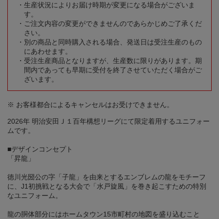
生産状況によりお届け時期が変更になる場合がございま
す。
ご注文内容の変更ができませんのであらかじめご了承くだ
さい。
別の商品と同時購入される場合、発送日は受注生産のもの
にあわせます。
受注生産商品となりますが、生産数に限りがあります。期
間内であっても早期に受付を終了させていただく場合がご
ざいます。
※ お客様都合によるキャンセルはお受けできません。
2026年 明治安田Ｊ１百年構想リーグにて限定着用するユニフォー
ムです。
■デザインコンセプト
「昇龍」
徳川光圀公の字「子龍」を由来とするエンブレムの龍をモチーフ
に、J1初挑戦となる大会で「水戸旋風」を巻き起こすための特別
なユニフォーム。
龍の胴体部分にはホームタウン15市町村の地図を盛り込むこと