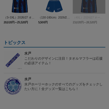
（Sｰ3XL）2026/27 オー
（130-160cm）2026/27
（4XL）2026/27 オーセ
センティックユニフォー
キッズユニフォーム FP1s
ンティックユニフォーム
6
20,020円～25,520円
5,500円
23,020円～28,520円
2
ム FP 1st
t
FP 1st
トピックス
水戸
こだわりのデザインに注目！タオルマフラーは応援
の必須アイテム！
水戸
水戸ホーリーホックのすべてのグッズをチェックし
たい方に！全グッズ一覧はこちら！