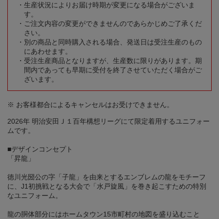
生産状況によりお届け時期が変更になる場合がございま
す。
ご注文内容の変更ができませんのであらかじめご了承くだ
さい。
別の商品と同時購入される場合、発送日は受注生産のもの
にあわせます。
受注生産商品となりますが、生産数に限りがあります。期
間内であっても早期に受付を終了させていただく場合がご
ざいます。
※ お客様都合によるキャンセルはお受けできません。
2026年 明治安田Ｊ１百年構想リーグにて限定着用するユニフォー
ムです。
■デザインコンセプト
「昇龍」
徳川光圀公の字「子龍」を由来とするエンブレムの龍をモチーフ
に、J1初挑戦となる大会で「水戸旋風」を巻き起こすための特別
なユニフォーム。
龍の胴体部分にはホームタウン15市町村の地図を盛り込むこと