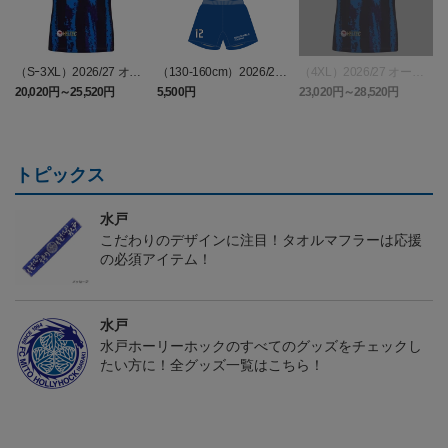
（Sｰ3XL）2026/27 オー
（130-160cm）2026/27
（4XL）2026/27 オーセ
センティックユニフォー
キッズユニフォーム FP1s
ンティックユニフォーム
6
20,020円～25,520円
5,500円
23,020円～28,520円
2
ム FP 1st
t
FP 1st
トピックス
水戸
こだわりのデザインに注目！タオルマフラーは応援
の必須アイテム！
水戸
水戸ホーリーホックのすべてのグッズをチェックし
たい方に！全グッズ一覧はこちら！