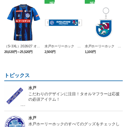
NEW
NEW
（Sｰ3XL）2026/27 オー
水戸ホーリーホック ボ
水戸ホーリーホック ボ
センティックユニフォー
ーマンダ タオルマフラー
ーマンダ キーホルダー
20,020円～25,520円
2,500円
1,100円
2
ム FP 1st
トピックス
水戸
こだわりのデザインに注目！タオルマフラーは応援
の必須アイテム！
水戸
水戸ホーリーホックのすべてのグッズをチェックし