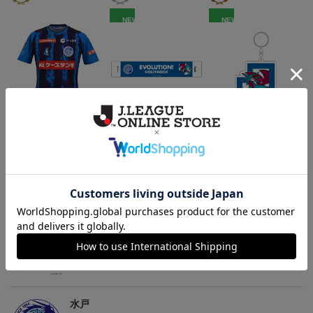
NEW
NEW
（Sｰ3XL）2026/27 オー
水戸ホーリーホック ボ
水戸ホーリーホック ボ
センティックユニフォー
ーマンダ タオルマフラー
ーマンダ キーホルダー
20,020円～25,520円
2,500円
1,100円
2
ム FP 1st
トピックス
水戸
こだわりのデザインに注目！タオルマフラーは応援
の必須アイテム！
水戸