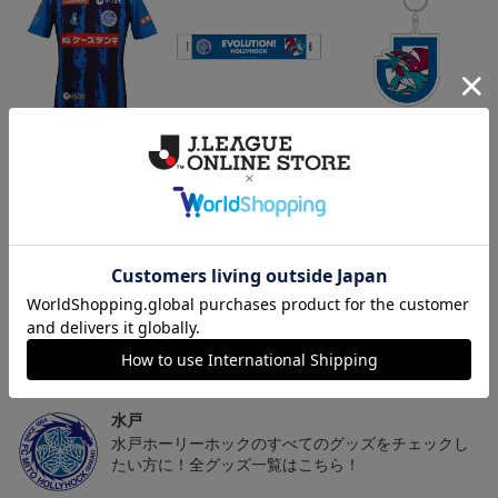
（Sｰ3XL）2026/27 オー
水戸ホーリーホック ボ
水戸ホーリーホック ボ
センティックユニフォー
ーマンダ タオルマフラー
ーマンダ キーホルダー
20,020円～25,520円
2,500円
1,100円
2
ム FP 1st
トピックス
水戸
こだわりのデザインに注目！タオルマフラーは応援
の必須アイテム！
水戸
水戸ホーリーホックのすべてのグッズをチェックし
たい方に！全グッズ一覧はこちら！