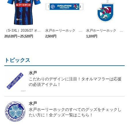
（Sｰ3XL）2026/27 オー
水戸ホーリーホック ボ
水戸ホーリーホック ボ
センティックユニフォー
ーマンダ タオルマフラー
ーマンダ キーホルダー
20,020円～25,520円
2,500円
1,100円
2
ム FP 1st
トピックス
水戸
こだわりのデザインに注目！タオルマフラーは応援
の必須アイテム！
水戸
水戸ホーリーホックのすべてのグッズをチェックし
たい方に！全グッズ一覧はこちら！