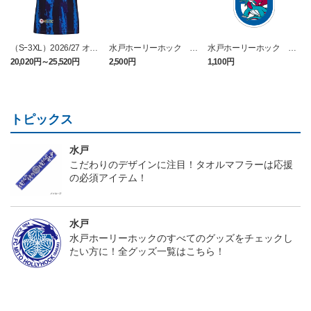
（Sｰ3XL）2026/27 オー
水戸ホーリーホック ボ
水戸ホーリーホック ボ
センティックユニフォー
ーマンダ タオルマフラー
ーマンダ キーホルダー
20,020円～25,520円
2,500円
1,100円
2
ム FP 1st
トピックス
水戸
こだわりのデザインに注目！タオルマフラーは応援
の必須アイテム！
水戸
水戸ホーリーホックのすべてのグッズをチェックし
たい方に！全グッズ一覧はこちら！