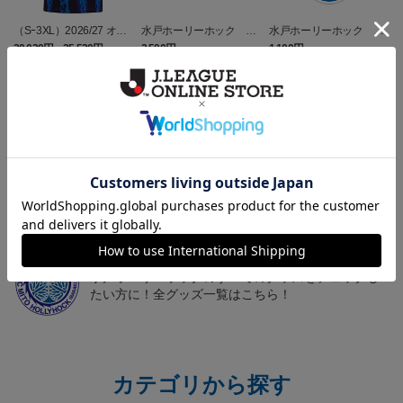
（Sｰ3XL）2026/27 オー
水戸ホーリーホック ボ
水戸ホーリーホック ボ
センティックユニフォー
ーマンダ タオルマフラー
ーマンダ キーホルダー
20,020円～25,520円
2,500円
1,100円
2
ム FP 1st
トピックス
水戸
こだわりのデザインに注目！タオルマフラーは応援
の必須アイテム！
水戸
水戸ホーリーホックのすべてのグッズをチェックし
たい方に！全グッズ一覧はこちら！
カテゴリから探す