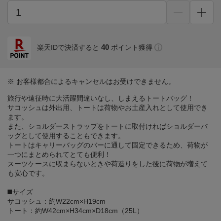
40
楽天IDで決済すると
ポイント獲得
※ お客様都合によるキャンセルはお受けできません。
旅行や遠征時に大活躍間違いなし、しまえるトートバッグ！
サコッシュは外出用、トートは荷物やお土産入れとして使用でき
ます。
また、ショルダーストラップをトートに取付ければショルダーバ
ッグとして使用することもできます。
トートはキャリーバッグのバーに通して固定できるため、荷物が
一つにまとめられてとても便利！
スーツケースに収まらないときや荷造りをした後に荷物が増えて
も安心です。
◼️サイズ
サコッシュ：約W22cm×H19cm
トート：約W42cm×H34cm×D18cm（25L）