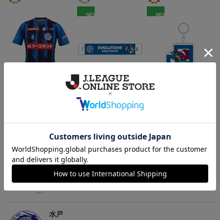
NEW
NEW
（Sｰ3XL）2026/27 オー
水戸ホーリーホック ボ
水戸ホーリーホック ボ
センティックユニフォー
ーマンダ タオルマフラー
ーマンダ キーホルダー
20,020円～25,520円
2,500円
1,100円
2
ム FP 1st
トピックス
水戸
こだわりのデザインに注目！タオルマフラーは応援
の必須アイテム！
水戸