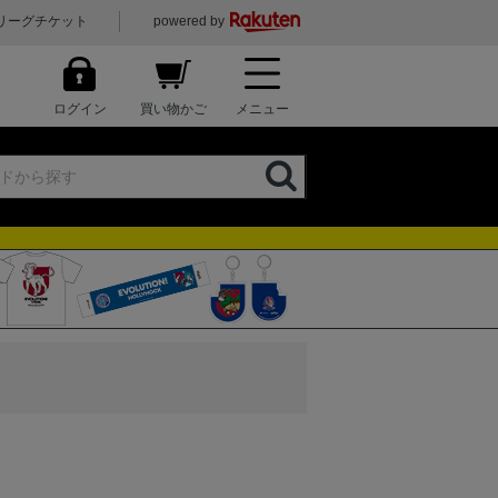
リーグチケット
powered by
ログイン
買い物かご
メニュー