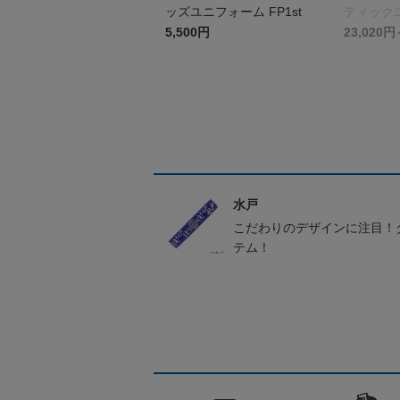
ッズユニフォーム FP1st
ティックユ
st
5,500円
23,020円
水戸
こだわりのデザインに注目！
テム！