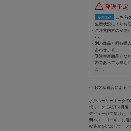
発送予定
こちら
受注生産
生産状況によりお
ご注文内容の変更
い。
別の商品と同時購
あわせます。
受注生産商品とな
内であっても早期
ます。
※ お客様都合による
水戸ホーリーホックの
想リーグ EAST 4
デビュー戦で挙げた、第
間ベストゴール」に選
W受賞を記念して、メ