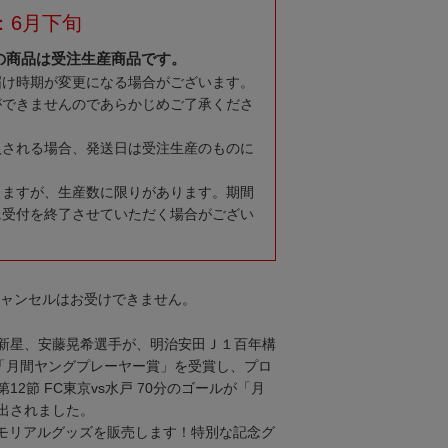
：6月下旬
の商品は受注生産商品です。
届け時期が変更になる場合がございます。
ができませんのであらかじめご了承くださ
入される場合、発送日は受注生産のものに
りますが、生産数に限りがあります。期間
に受付を終了させていただく場合がござい
キャンセルはお受けできません。
新星、安藤晃希選手が、明治安田Ｊ１百年構
月度「月間ヤングプレーヤー賞」を受賞し、プロ
12節 FC東京vs水戸 70分のゴールが「月
出されました。
モリアルグッズを販売します！特別な記念グ