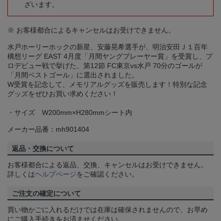
ざいます。
※ お客様都合によるキャンセルはお受けできません。
水戸ホーリーホックの新星、安藤晃希選手が、明治安田Ｊ１百年
構想リーグ EAST 4月度「月間ヤングプレーヤー賞」を受賞し、プ
ロデビュー戦で挙げた、第12節 FC東京vs水戸 70分のゴールが
「月間ベストゴール」に選出されました。
W受賞を記念して、メモリアルグッズを販売します！特別な記念
グッズをぜひお買い求めください！
・サイズ W200mm×H280mmシート内
メーカー品番：mh901404
返品・交換について
お客様都合による返品、交換、キャンセルはお受けできません。
詳しくは
ヘルプページ
をご確認ください。
ご注文の確定について
買い物かごに入れるだけでは在庫は確保されませんので、お早め
にご購入手続きをお済ませください。