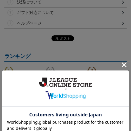
決済について
ギフト対応について
ヘルプページ
ランキング
（Sｰ3XL）2026/27 オー
（130-160cm）2026/27
（4XL）2026/27 オーセ
センティックユニフォー
キッズユニフォーム FP1s
ンティックユニフォーム
6
20,020円～25,520円
5,500円
23,020円～28,520円
2
ム FP 1st
t
FP 1st