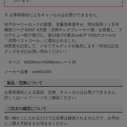
ざいます。
※ お客様都合によるキャンセルはお受けできません。
水戸ホーリーホックの新星、安藤晃希選手が、明治安田Ｊ１百年
構想リーグ EAST 4月度「月間ヤングプレーヤー賞」を受賞し、プ
ロデビュー戦で挙げた、第12節 FC東京vs水戸 70分のゴールが
「月間ベストゴール」に選出されました。
W受賞を記念して、メモリアルグッズを販売します！特別な記念
グッズをぜひお買い求めください！
・サイズ W200mm×H280mmシート内
メーカー品番：mh901404
返品・交換について
お客様都合による返品、交換、キャンセルはお受けできません。
詳しくは
ヘルプページ
をご確認ください。
ご注文の確定について
買い物かごに入れるだけでは在庫は確保されませんので、お早め
にご購入手続きをお済ませください。