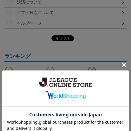
決済について
ギフト対応について
ヘルプページ
ランキング
（Sｰ3XL）2026/27 オー
（130-160cm）2026/27
（4XL）2026/27 オーセ
センティックユニフォー
キッズユニフォーム FP1s
ンティックユニフォーム
6
20,020円～25,520円
5,500円
23,020円～28,520円
2
ム FP 1st
t
FP 1st