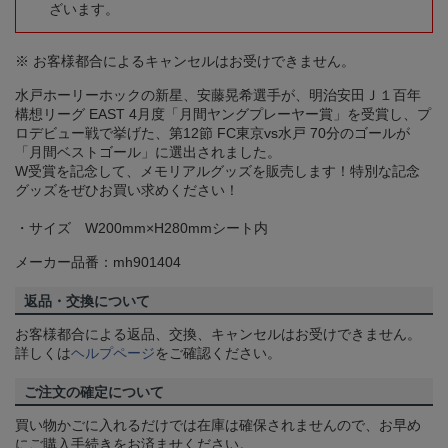
ざいます。
※ お客様都合によるキャンセルはお受けできません。
水戸ホーリーホックの新星、安藤晃希選手が、明治安田Ｊ１百年
構想リーグ EAST 4月度「月間ヤングプレーヤー賞」を受賞し、プ
ロデビュー戦で挙げた、第12節 FC東京vs水戸 70分のゴールが
「月間ベストゴール」に選出されました。
W受賞を記念して、メモリアルグッズを販売します！特別な記念
グッズをぜひお買い求めください！
・サイズ W200mm×H280mmシート内
メーカー品番：mh901404
返品・交換について
お客様都合による返品、交換、キャンセルはお受けできません。
詳しくは
ヘルプページ
をご確認ください。
ご注文の確定について
買い物かごに入れるだけでは在庫は確保されませんので、お早め
にご購入手続きをお済ませください。