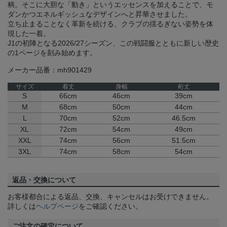
柄。そこに大胆な「動き」というエッセンスを加えることで、モ
ダンかつエネルギッシュなデザインへと昇華させました。
立ち止まることなく革新を続ける、クラブの揺るぎない姿勢を体
現した一着。
J1の初陣となる2026/27シーズン、この戦闘服とともに新しい歴史
の1ページを刻み始めます。
メーカー品番：mh901429
サイズ
着丈
身幅
桁丈
S
66cm
46cm
39cm
M
68cm
50cm
44cm
L
70cm
52cm
46.5cm
XL
72cm
54cm
49cm
XXL
74cm
56cm
51.5cm
3XL
74cm
58cm
54cm
返品・交換について
お客様都合による返品、交換、キャンセルはお受けできません。
詳しくは
ヘルプページ
をご確認ください。
ご注文の確定について