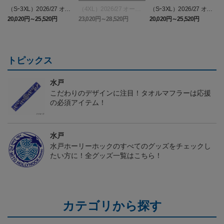
（Sｰ3XL）2026/27 オー
（4XL）2026/27 オーセ
（Sｰ3XL）2026/27 オー
（
センティックユニフォー
ンティックユニフォーム
センティックユニフォー
20,020円～25,520円
23,020円～28,520円
20,020円～25,520円
5
ム FP 1st
FP 1st
ム FP 2nd
t
トピックス
水戸
こだわりのデザインに注目！タオルマフラーは応援
の必須アイテム！
水戸
水戸ホーリーホックのすべてのグッズをチェックし
たい方に！全グッズ一覧はこちら！
カテゴリから探す