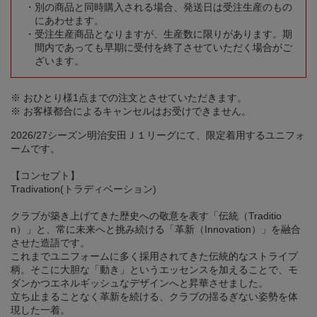
別の商品と同時購入される場合、発送日は受注生産のもの
にあわせます。
受注生産商品となりますが、生産数に限りがあります。期
間内であっても早期に受付を終了させていただく場合がご
ざいます。
※ おひとり様1点までの注文とさせていただきます。
※ お客様都合によるキャンセルはお受けできません。
2026/27シーズン明治安田Ｊ１リーグにて、限定着用するユニフォ
ームです。
【コンセプト】
Tradivation(トラディベーション)
クラブが築き上げてきた歴史への敬意を表す「伝統（Traditio
n）」と、常に未来へと挑み続ける「革新（Innovation）」を融合
させた造語です。
これまでユニフォームに多く採用されてきた伝統的なストライプ
柄。そこに大胆な「動き」というエッセンスを加えることで、モ
ダンかつエネルギッシュなデザインへと昇華させました。
立ち止まることなく革新を続ける、クラブの揺るぎない姿勢を体
現した一着。