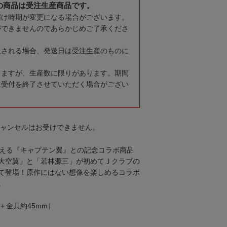
の商品は受注生産商品です。
届け時期が変更になる場合がございます。
ができませんのであらかじめご了承くださ
入される場合、発送日は受注生産のものに
りますが、生産数に限りがあります。期間
に受付を終了させていただく場合がござい
キャンセルはお受けできません。
迎える『キャプテン翼』との記念コラボ商品
大空翼」と「若林源三」が初めてＪクラブの
て登場！原作にはない想像を楽しめるコラボ
。
＋金具約45mm）