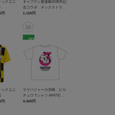
ィックユニ
キャプテン翼連載40周年記
）
念コラボ ネックストラッ
プ（テゲバジャーロ宮崎）
00円
1,100円
NEW
ィックユニ
テゲバジャーロ宮崎 ピカ
t）
チュウ Tシャツ WHITE キ
ッズ
00円
4,400円