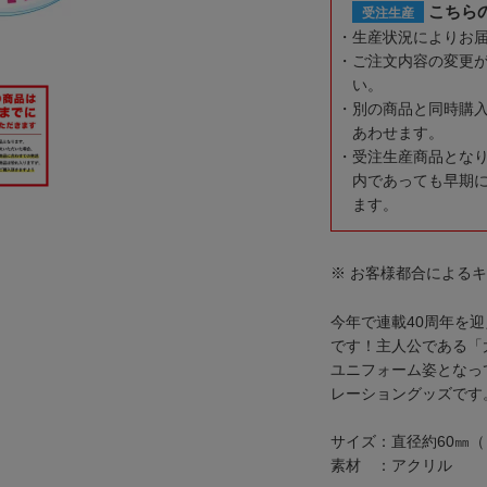
こちら
受注生産
生産状況によりお
ご注文内容の変更
い。
別の商品と同時購
あわせます。
受注生産商品とな
内であっても早期
ます。
※ お客様都合による
今年で連載40周年を
です！主人公である「
ユニフォーム姿となっ
レーショングッズです
サイズ：直径約60㎜（
素材 ：アクリル