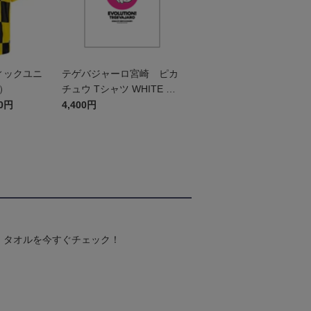
ィックユニ
テゲバジャーロ宮崎 ピカ
t）
チュウ Tシャツ WHITE キ
ッズ
00円
4,400円
！タオルを今すぐチェック！