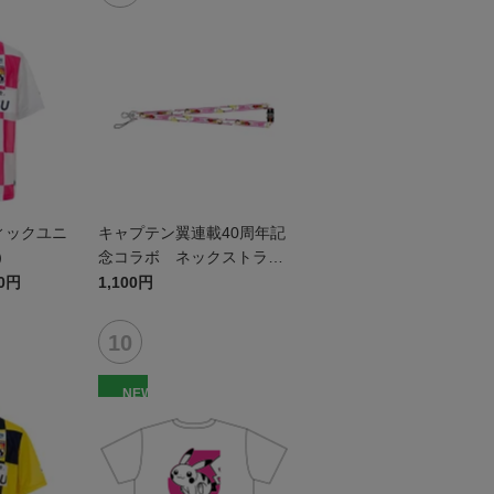
ィックユニ
キャプテン翼連載40周年記
）
念コラボ ネックストラッ
プ（テゲバジャーロ宮崎）
00円
1,100円
NEW