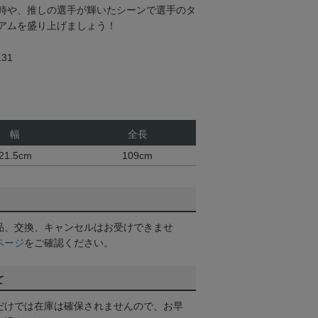
時や、推しの選手が輝いたシーンで選手のタ
アムを盛り上げましょう！
31
幅
全長
21.5cm
109cm
品、交換、キャンセルはお受けできませ
ページ
をご確認ください。
て
だけでは在庫は確保されませんので、お早