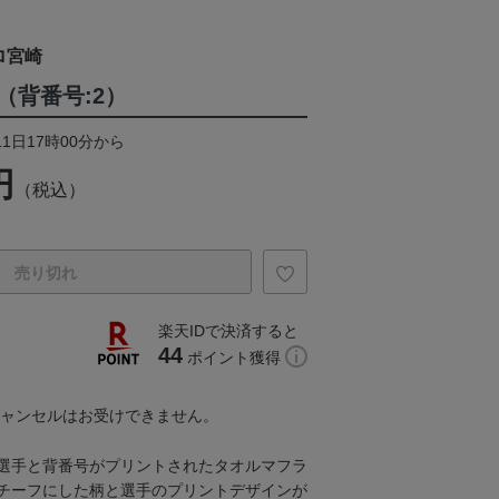
ロ宮崎
（背番号:2）
11日17時00分から
円
（税込）
売り切れ
楽天IDで決済すると
44
ポイント獲得
キャンセルはお受けできません。
選手と背番号がプリントされたタオルマフラ
チーフにした柄と選手のプリントデザインが