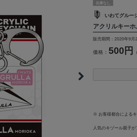
在庫なし
いわてグルー
アクリルキーホ
販売期間：2020年9月
500円
価格：
※ お客様都合による
人気のキヅール親子が