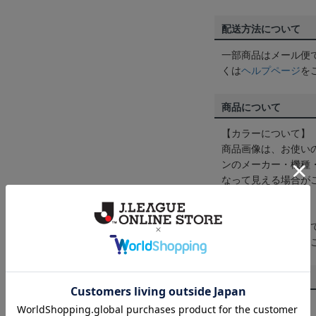
配送方法について
一部商品はメール便
くは
ヘルプページ
を
商品について
【カラーについて】
商品画像は、お使い
ンのメーカー・機種
なって見える場合が
【仕様について】
取り扱い商品によっ
予告なく変更になる
その他
決済について