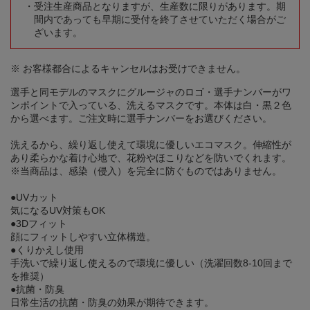
受注生産商品となりますが、生産数に限りがあります。期
間内であっても早期に受付を終了させていただく場合がご
ざいます。
※ お客様都合によるキャンセルはお受けできません。
選手と同モデルのマスクにグルージャのロゴ・選手ナンバーがワ
ンポイントで入っている、洗えるマスクです。本体は白・黒２色
から選べます。ご注文時に選手ナンバーをお選びください。
洗えるから、繰り返し使えて環境に優しいエコマスク。伸縮性が
あり柔らかな着け心地で、花粉やほこりなどを防いでくれます。
※当商品は、感染（侵入）を完全に防ぐものではありません。
●UVカット
気になるUV対策もOK
●3Dフィット
顔にフィットしやすい立体構造。
●くりかえし使用
手洗いで繰り返し使えるので環境に優しい（洗濯回数8-10回まで
を推奨）
●抗菌・防臭
日常生活の抗菌・防臭の効果が期待できます。