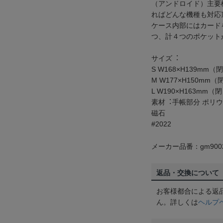
（アンドロイド）主要
ればどんな機種も対応
ケース内部にはカード
つ、計４つのポケット
サイズ︓
S W168×H139mm（
M W177×H150mm（
L W190×H163mm（
素材︓手帳部分 ポリ
磁石
#2022
メーカー品番：gm9002
返品・交換について
お客様都合による返
ん。詳しくは
ヘルプ