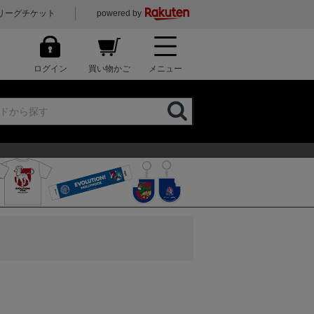
リーグチケット
powered by
ログイン
買い物かご
メニュー