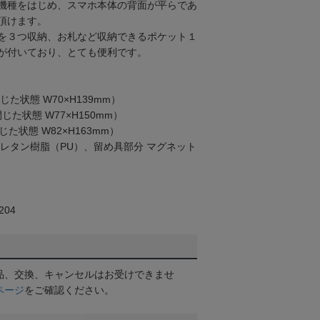
機種をはじめ、スマホ本体の背面が平らであ
頂けます。
を３つ収納、お札など収納できるポケット１
が付いており、とても便利です。
閉じた状態 W70×H139mm）
閉じた状態 W77×H150mm）
閉じた状態 W82×H163mm）
ウレタン樹脂（PU）、留め具部分 マグネット
04
品、交換、キャンセルはお受けできませ
ページ
をご確認ください。