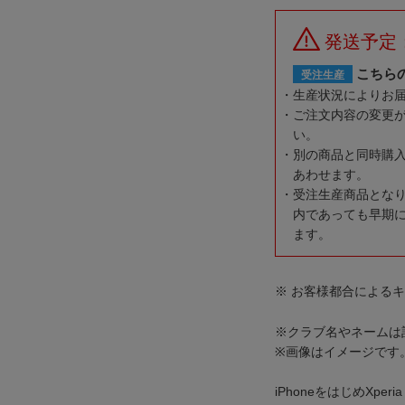
発送予定
こちら
受注生産
生産状況によりお
ご注文内容の変更
い。
別の商品と同時購
あわせます。
受注生産商品とな
内であっても早期
ます。
※ お客様都合による
※クラブ名やネームは
※画像はイメージです
iPhoneをはじめXperia