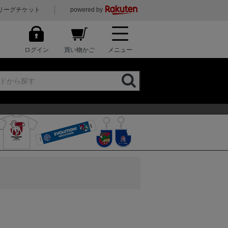
リーグチケット
powered by
ログイン
買い物かご
メニュー