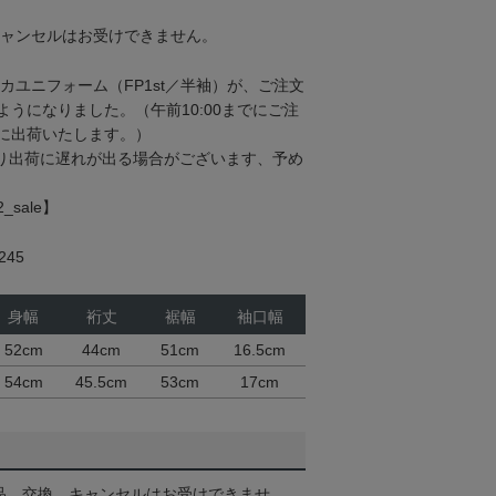
キャンセルはお受けできません。
リカユニフォーム（FP1st／半袖）が、ご注文
うになりました。（午前10:00までにご注
に出荷いたします。）
り出荷に遅れが出る場合がございます、予め
_sale】
45
身幅
裄丈
裾幅
袖口幅
52cm
44cm
51cm
16.5cm
54cm
45.5cm
53cm
17cm
品、交換、キャンセルはお受けできませ