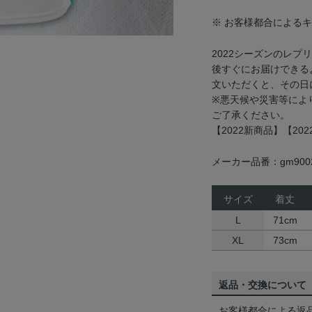
※ お客様都合による
2022シーズンのレプ
後すぐにお届けできるよ
文いただくと、その日
※悪天候や災害等によ
ご了承ください。
【2022新商品】【2022
メーカー品番：gm9002
サイズ
着丈
L
71cm
XL
73cm
返品・交換について
お客様都合による返