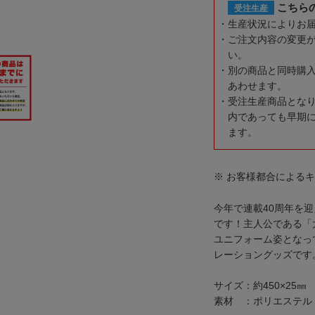
こちら
受注生産
生産状況によりお
ご注文内容の変更
い。
別の商品と同時購
あわせます。
受注生産商品とな
内であっても早期
ます。
※ お客様都合による
今年で連載40周年を
です！主人公である「
ユニフォーム姿となっ
レーショングッズです
サイズ：約450×25㎜
素材 ：ポリエステル