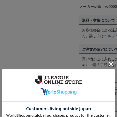
メーカー品番：vv0000
返品・交換について
お客様都合による返
ん。詳しくは
ヘルプ
ご注文の確定につい
買い物かごに入れる
めにご購入手続きを
送料について
3,980円（税込）
は
ヘルプページ
をご
配送方法について