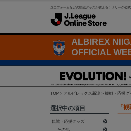
ユニフォームなどの観戦グッズが買える！Ｊリーグ公式
ALBIREX NII
OFFICIAL WE
TOP
アルビレックス新潟
観戦・応援グ
「観
選択中の項目
観戦・応援グッズ
その他