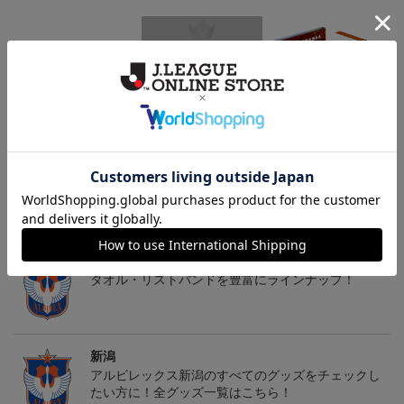
26傘型サンシェード
30周年記念アルビくんぬ
アルビレックス新潟 法人
いぐるみ
設立30周年記念 アイシ
4,400円
3,520円
13,200円
2
テルニイガタ ―受け継が
れる想い―（Blu-ray）
トピックス
新潟
タオル・リストバンドを豊富にラインナップ！
新潟
アルビレックス新潟のすべてのグッズをチェックし
たい方に！全グッズ一覧はこちら！