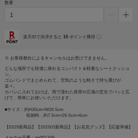
数量
15
楽天IDで決済すると
ポイント獲得
※ お客様都合によるキャンセルはお受けできません。
どんな場所でも快適に座れるコンパクト＆軽量なシートクッショ
ン。
ゴムバンドでまとめられて、空気のような軽さで持ち運びが
楽々。
カバンに入れておけば、雨で濡れた座席や広場の芝生でパッと広
げて、簡単にお使いいただけます。
■サイズ：約H30cm×W26.5cm
収納時…約7.5cm×26.5cm×6cm
【0329新商品】【202503新商品】【お花見グッズ】【応援準備】
メーカー品番：an001349