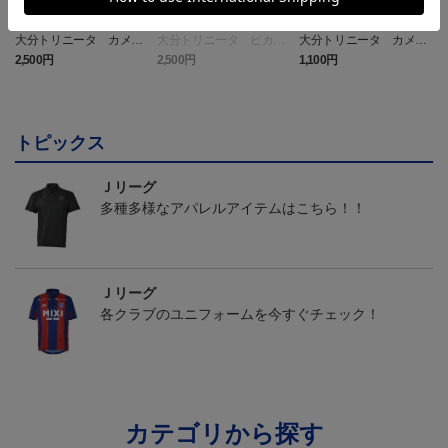
大分トリニータ カメッ
大分トリニータ ピカチ
大分トリニータ カメッ
クス タオルマフラー
ュウ タオルマフラー
クス キーホルダー
2,500円
2,500円
1,100円
4
トピックス
Ｊリーグ
多種多様なアパレルアイテムはこちら！！
Ｊリーグ
各クラブのユニフォームを今すぐチェック！
カテゴリから探す