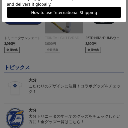
トリニータサンシェード
TRINITA LIGHT PARADE
25TRINITA×PUMAウェス
ペンライト白（ニータンv
トバッグ
3,960円
3,000円
3,300円
2
er.）
会員特典
会員特典
会員特典
トピックス
大分
こだわりのデザインに注目！コラボグッズをチェッ
ク！
大分
大分トリニータのすべてのグッズをチェックしたい
方に！全グッズ一覧はこちら！