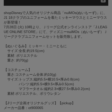
shopDisneyで人気のオリジナル商品「nuiMOs(ぬいもーず)」に、
J1 18クラブのユニフォームを着たミッキーマウスとミニーマウス
が新登場！
7月28日 (火) 10時より、Ｊリーグ公式オンラインストア「J.LEAG
UE ONLINE STORE」にて、ディズニーnuiMOs（ぬいもーず）Ｊ
リーグクラブユニフォームセットを販売致します。
【ぬいぐるみ】ミッキー・ミニーともに
サイズ:全長:約19.5(cm)
素材: ポリエステル
重さ: 約70(g)
【コスチューム】
重さ:コスチューム全体:約10(g)
サイズ:トップス:縦約5.5×横10.5×厚み0.8(cm)
パンツ:縦約5.5×横9.5×厚み0.5(cm)
マフラータオル:縦約2.3×横27.5×厚み0.2(cm)
素材:ポリエステル、ポリウレタン
【Jリーグ企画オリジナルグッズ】【pickup】
メーカー品番：ot900065