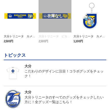
大分トリニータ カメッ
大分トリニータ ピカチ
大分トリニータ カメッ
クス タオルマフラー
ュウ タオルマフラー
クス キーホルダー
2,500円
2,500円
1,100円
4
トピックス
大分
こだわりのデザインに注目！コラボグッズをチェッ
ク！
大分
大分トリニータのすべてのグッズをチェックしたい
方に！全グッズ一覧はこちら！