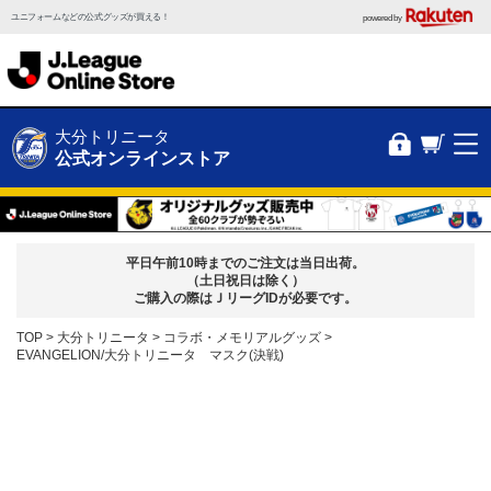
ユニフォームなどの公式グッズが買える！
powered by
大分トリニータ
公式オンラインストア
平日午前10時までのご注文は当日出荷。
（土日祝日は除く）
ご購入の際はＪリーグIDが必要です。
TOP
大分トリニータ
コラボ・メモリアルグッズ
EVANGELION/大分トリニータ マスク(決戦)