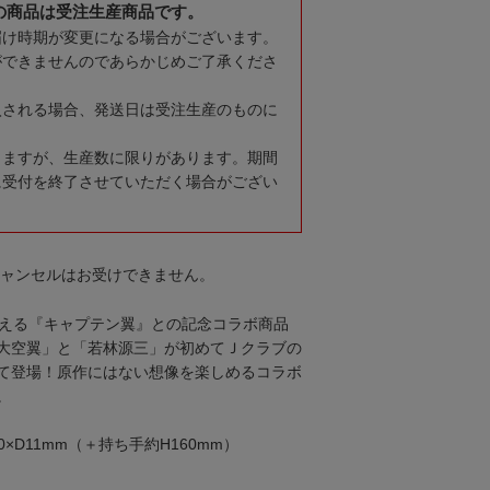
の商品は受注生産商品です。
届け時期が変更になる場合がございます。
ができませんのであらかじめご了承くださ
入される場合、発送日は受注生産のものに
りますが、生産数に限りがあります。期間
に受付を終了させていただく場合がござい
キャンセルはお受けできません。
迎える『キャプテン翼』との記念コラボ商品
大空翼」と「若林源三」が初めてＪクラブの
て登場！原作にはない想像を楽しめるコラボ
。
0×D11mm（＋持ち手約H160mm）