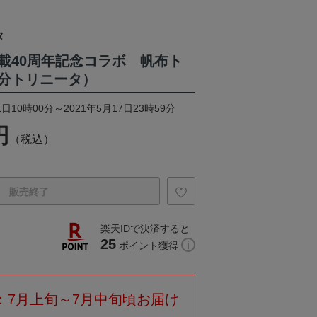
タ
載40周年記念コラボ 帆布ト
分トリニータ）
日10時00分～2021年5月17日23時59分
円
（税込）
販売終了
楽天IDで決済すると
25
ポイント獲得
：7月上旬～7月中旬頃お届け