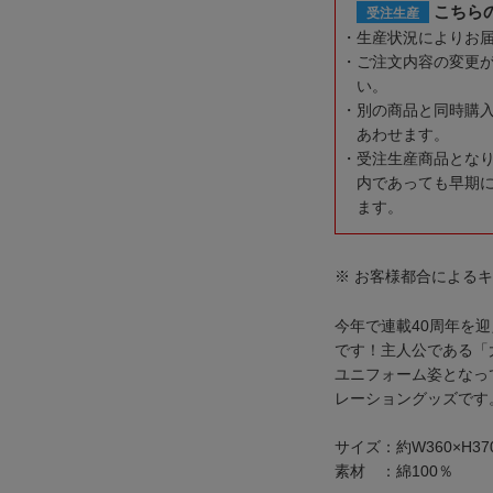
こちら
受注生産
生産状況によりお
ご注文内容の変更
い。
別の商品と同時購
あわせます。
受注生産商品とな
内であっても早期
ます。
※ お客様都合による
今年で連載40周年を
です！主人公である「
ユニフォーム姿となっ
レーショングッズです
サイズ：約W360×H37
素材 ：綿100％