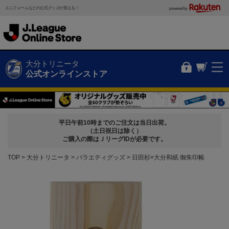
ユニフォームなどの公式グッズが買える！
powered by
大分トリニータ
公式オンラインストア
平日午前10時までのご注文は当日出荷。
（土日祝日は除く）
ご購入の際はＪリーグIDが必要です。
TOP
大分トリニータ
バラエティグッズ
日田杉×大分和紙 御朱印帳