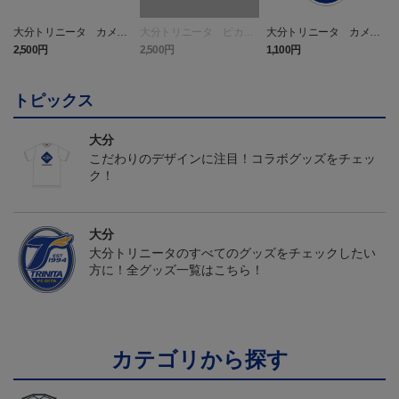
大分トリニータ カメッ
大分トリニータ ピカチ
大分トリニータ カメッ
クス タオルマフラー
ュウ タオルマフラー
クス キーホルダー
2,500円
2,500円
1,100円
4
トピックス
大分
こだわりのデザインに注目！コラボグッズをチェッ
ク！
大分
大分トリニータのすべてのグッズをチェックしたい
方に！全グッズ一覧はこちら！
カテゴリから探す