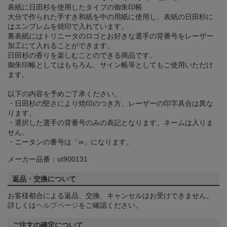
表紙に日田杉を使用したタイプの御朱印帳
大分で作られた手すき和紙を中の用紙に使用し、表紙の日田杉に
はエンブレムを焼印で入れています。
裏表紙にはトリニータのロゴとお好きな選手の背番号をレーザー
加工にて入れることができます。
日田杉の香りを楽しむことのできる商品です。
御朱印帳としてはもちろん、サイン帳等としてもご使用いただけ
ます。
以下の内容を予めご了承ください。
・日田杉の堅さにより焼印のつき方、レーザーの印字具合は異な
ります。
・選択した選手の背番号のみの表記となります。ネームは入りま
せん。
・ニータンの番号は「∞」になります。
メーカー品番：ot900131
返品・交換について
お客様都合による返品、交換、キャンセルはお受けできません。
詳しくは
ヘルプページ
をご確認ください。
ご注文の確定について