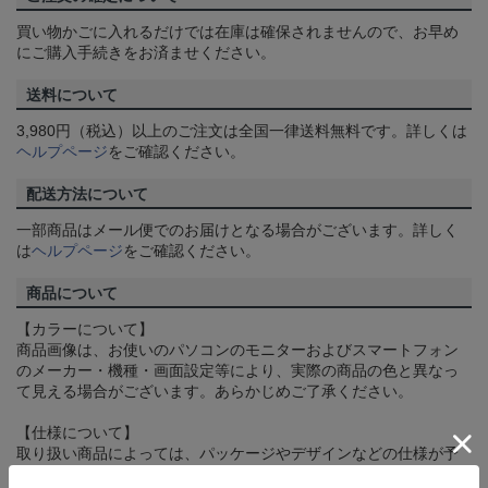
買い物かごに入れるだけでは在庫は確保されませんので、お早め
にご購入手続きをお済ませください。
送料について
3,980円（税込）以上のご注文は全国一律送料無料です。詳しくは
ヘルプページ
をご確認ください。
配送方法について
一部商品はメール便でのお届けとなる場合がございます。詳しく
は
ヘルプページ
をご確認ください。
商品について
【カラーについて】
商品画像は、お使いのパソコンのモニターおよびスマートフォン
のメーカー・機種・画面設定等により、実際の商品の色と異なっ
て見える場合がございます。あらかじめご了承ください。
【仕様について】
取り扱い商品によっては、パッケージやデザインなどの仕様が予
告なく変更になることがございます。