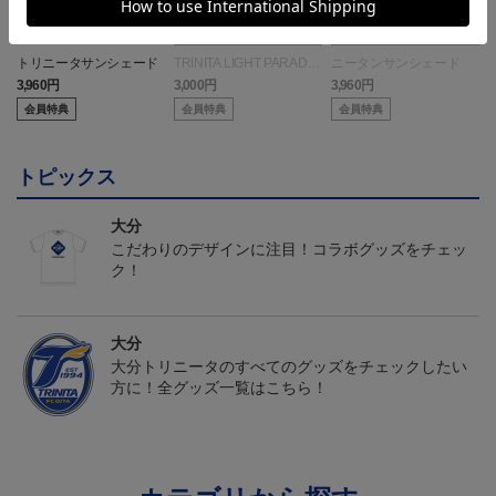
トリニータサンシェード
TRINITA LIGHT PARADE
ニータンサンシェード
ペンライト白（ニータンv
3,960円
3,000円
3,960円
3
er.）
会員特典
会員特典
会員特典
トピックス
大分
こだわりのデザインに注目！コラボグッズをチェッ
ク！
大分
大分トリニータのすべてのグッズをチェックしたい
方に！全グッズ一覧はこちら！