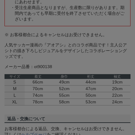
にあわせます。
受注生産商品となりますが、生産数に限りがあります。期
間内であっても早期に受付を終了させていただく場合がご
ざいます。
※ お客様都合によるキャンセルはお受けできません。
人気サッカー漫画の『アオアシ』とのコラボ商品です！主人公ア
シトの描き下ろしビジュアルをデザインしたコラボレーショング
ッズです。
メーカー品番：ot900138
サイズ
着丈
身巾
裄丈
袖丈
S
66cm
49cm
44cm
19cm
M
70cm
52cm
47cm
20cm
L
74cm
55cm
50cm
22cm
XL
78cm
58cm
53cm
24cm
返品・交換について
お客様都合による返品、交換、キャンセルはお受けできません。
詳しくは
ヘルプページ
をご確認ください。